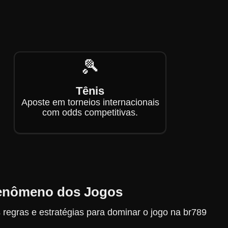
🎾
Tênis
Aposte em torneios internacionais
com odds competitivas.
Fenômeno dos Jogos
regras e estratégias para dominar o jogo na br789