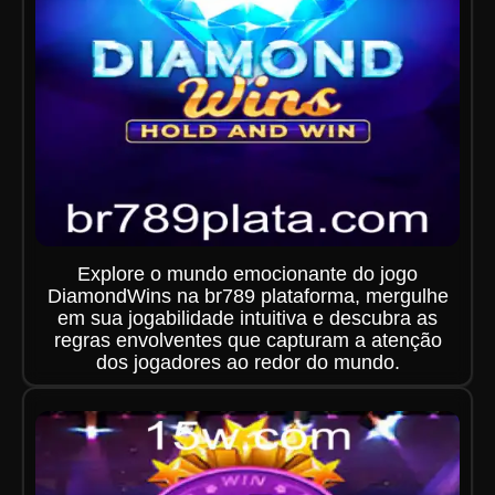
Explore o mundo emocionante do jogo
DiamondWins na br789 plataforma, mergulhe
em sua jogabilidade intuitiva e descubra as
regras envolventes que capturam a atenção
dos jogadores ao redor do mundo.