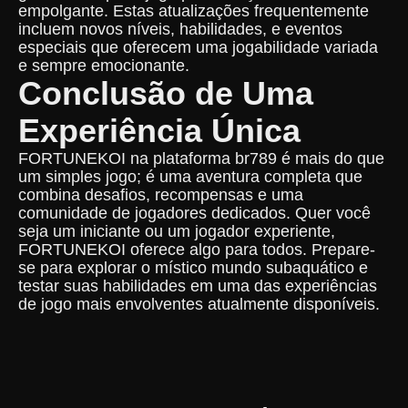
empolgante. Estas atualizações frequentemente
incluem novos níveis, habilidades, e eventos
especiais que oferecem uma jogabilidade variada
e sempre emocionante.
Conclusão de Uma
Experiência Única
FORTUNEKOI na plataforma br789 é mais do que
um simples jogo; é uma aventura completa que
combina desafios, recompensas e uma
comunidade de jogadores dedicados. Quer você
seja um iniciante ou um jogador experiente,
FORTUNEKOI oferece algo para todos. Prepare-
se para explorar o místico mundo subaquático e
testar suas habilidades em uma das experiências
de jogo mais envolventes atualmente disponíveis.