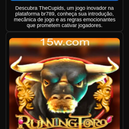
Descubra TheCupids, um jogo inovador na
plataforma br789, conheça sua introdução,
mecânica de jogo e as regras emocionantes
que prometem cativar jogadores.