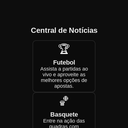
Central de Notícias
🏆
Futebol
Assista a partidas ao
vivo e aproveite as
melhores opções de
apostas.
🏀
Basquete
Entre na ação das
quadras com