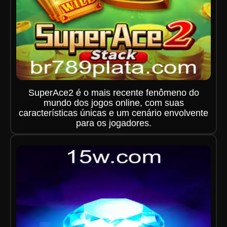
SuperAce2 é o mais recente fenômeno do
mundo dos jogos online, com suas
características únicas e um cenário envolvente
para os jogadores.