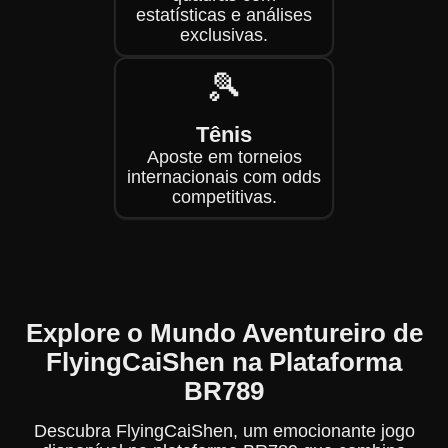
estatísticas e análises
exclusivas.
🎾
Tênis
Aposte em torneios
internacionais com odds
competitivas.
Explore o Mundo Aventureiro de
FlyingCaiShen na Plataforma
BR789
Descubra FlyingCaiShen, um emocionante jogo