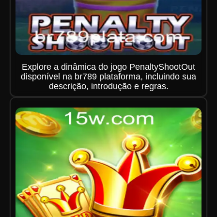
Explore a dinâmica do jogo PenaltyShootOut
disponível na br789 plataforma, incluindo sua
descrição, introdução e regras.