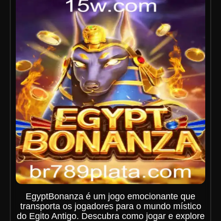
EgyptBonanza é um jogo emocionante que
transporta os jogadores para o mundo místico
do Egito Antigo. Descubra como jogar e explore