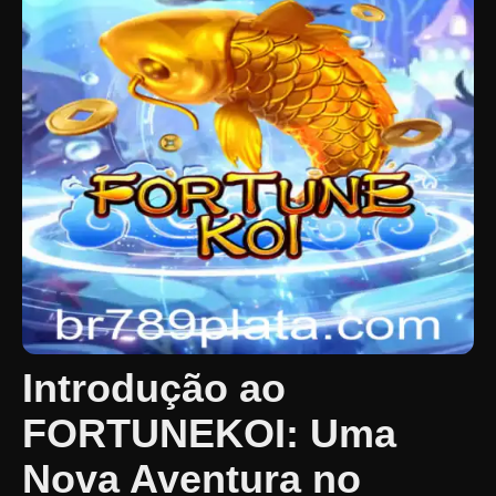
Introdução ao
FORTUNEKOI: Uma
Nova Aventura no